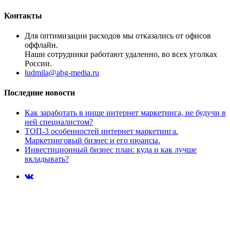
Контакты
Для оптимизации расходов мы отказались от офисов
оффлайн.
Наши сотрудники работают удаленно, во всех уголках
России.
ludmila@abg-media.ru
Последние новости
Как заработать в нише интернет маркетинга, не будучи в
ней специалистом?
ТОП-3 особенностей интернет маркетинга.
Маркетинговый бизнес и его нюансы.
Инвестиционный бизнес план: куда и как лучше
вкладывать?
© 2026 Копирайт ABG-Media. Копирование любых элементов
сайта, без разрешения администратора сайта, запрещено.